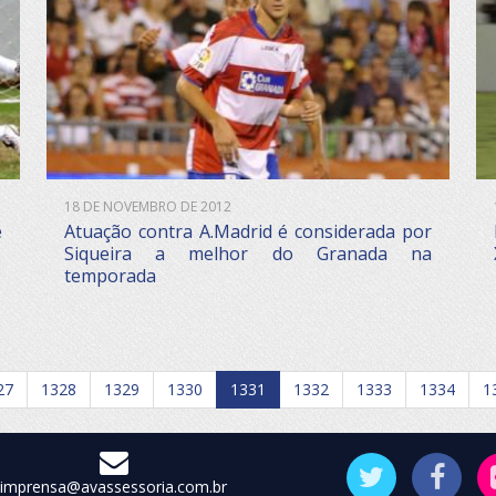
18 DE NOVEMBRO DE 2012
e
Atuação contra A.Madrid é considerada por
Siqueira a melhor do Granada na
temporada
27
1328
1329
1330
1331
1332
1333
1334
1
imprensa@avassessoria.com.br