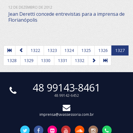
12 DE DEZEMBRO DE 2012
Jean Deretti concede entrevistas para a imprensa de
Florianópolis
1322
1323
1324
1325
1326
1327
1328
1329
1330
1331
1332
48 99143-8461
48 99142-6452
imprensa@avassessoria.com.br