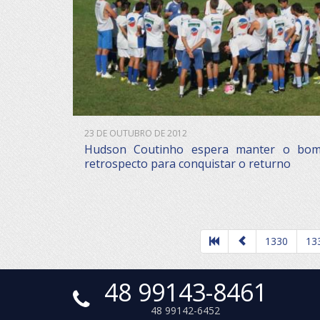
23 DE OUTUBRO DE 2012
Hudson Coutinho espera manter o bo
retrospecto para conquistar o returno
1330
13
48 99143-8461
48 99142-6452