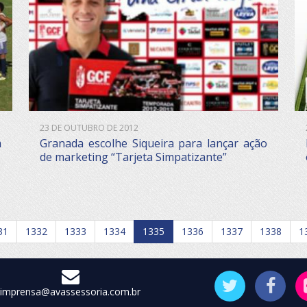
23 DE OUTUBRO DE 2012
m
Granada escolhe Siqueira para lançar ação
de marketing “Tarjeta Simpatizante”
31
1332
1333
1334
1335
1336
1337
1338
1
imprensa@avassessoria.com.br