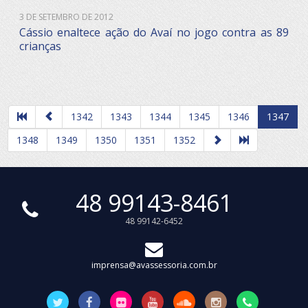
3 DE SETEMBRO DE 2012
Cássio enaltece ação do Avaí no jogo contra as 89
crianças
1342
1343
1344
1345
1346
1347
1348
1349
1350
1351
1352
48 99143-8461
48 99142-6452
imprensa@avassessoria.com.br