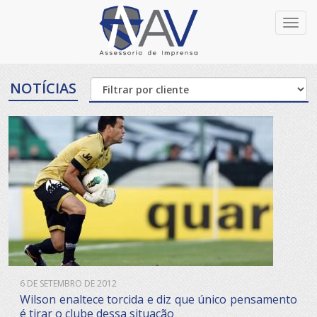
Toggl
navig
NOTÍCIAS
6 DE SETEMBRO DE 2012
Wilson enaltece torcida e diz que único pensamento
é tirar o clube dessa situação