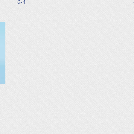
G-4
o
e