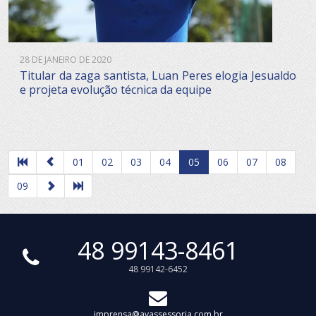
28 DE JANEIRO DE 2020
Titular da zaga santista, Luan Peres elogia Jesualdo
e projeta evolução técnica da equipe
01
02
03
04
05
06
07
08
09
48 99143-8461
48 99142-6452
imprensa@avassessoria.com.br