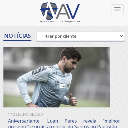
Toggl
navig
NOTÍCIAS
17 DE JULHO DE 2020
Aniversariante, Luan Peres revela “melhor
presente” e projeta reinício do Santos no Paulistão