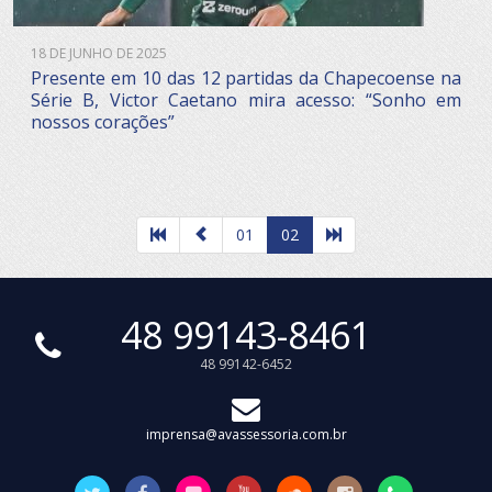
18 DE JUNHO DE 2025
Presente em 10 das 12 partidas da Chapecoense na
Série B, Victor Caetano mira acesso: “Sonho em
nossos corações”
01
02
48 99143-8461
48 99142-6452
imprensa@avassessoria.com.br