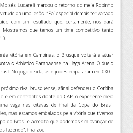
 Moisés Lucarelli marcou o retorno do meia Robinho
irtude da uma lesão. “Foi especial demais ter voltado
buído com um resultado que, certamente, nos dará
. Mostramos que temos um time competitivo tanto
10.
te vitória em Campinas, o Brusque voltará a atuar
contra o Athletico Paranaense na Ligga Arena. O duelo
Brasil. No jogo de ida, as equipes empataram em 0X0.
róximo rival brusquense, afinal defendeu o Coritiba
ão e em confrontos diante do CAP, o experiente meia
ma vaga nas oitavas de final da Copa do Brasil.
eles, mas estamos embalados pela vitória que tivemos
pa do Brasil e acredito que podemos sim avançar de
s fazendo”, finalizou.