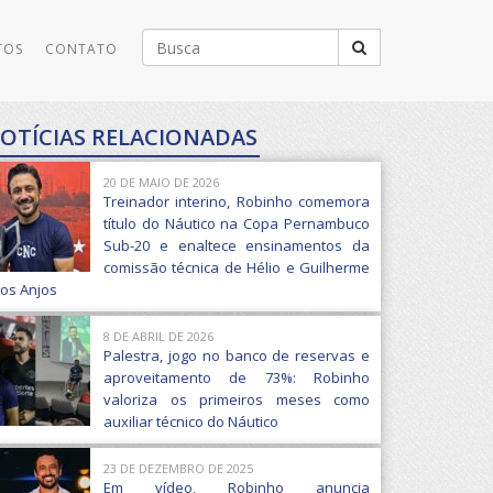
Buscar
TOS
CONTATO
por:
OTÍCIAS RELACIONADAS
20 DE MAIO DE 2026
Treinador interino, Robinho comemora
título do Náutico na Copa Pernambuco
Sub-20 e enaltece ensinamentos da
comissão técnica de Hélio e Guilherme
os Anjos
8 DE ABRIL DE 2026
Palestra, jogo no banco de reservas e
aproveitamento de 73%: Robinho
valoriza os primeiros meses como
auxiliar técnico do Náutico
23 DE DEZEMBRO DE 2025
Em vídeo, Robinho anuncia