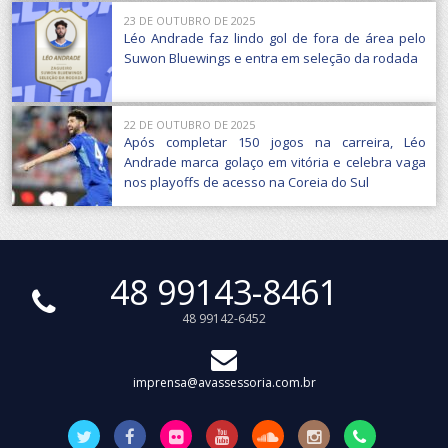
23 DE OUTUBRO DE 2025
Léo Andrade faz lindo gol de fora de área pelo
Suwon Bluewings e entra em seleção da rodada
22 DE OUTUBRO DE 2025
Após completar 150 jogos na carreira, Léo
Andrade marca golaço em vitória e celebra vaga
nos playoffs de acesso na Coreia do Sul
48 99143-8461
48 99142-6452
imprensa@avassessoria.com.br