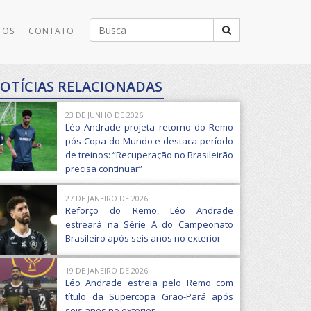
Buscar
TOS
CONTATO
por:
OTÍCIAS RELACIONADAS
23 DE JUNHO DE 2026
Léo Andrade projeta retorno do Remo
pós-Copa do Mundo e destaca período
de treinos: “Recuperação no Brasileirão
precisa continuar”
27 DE JANEIRO DE 2026
Reforço do Remo, Léo Andrade
estreará na Série A do Campeonato
Brasileiro após seis anos no exterior
19 DE JANEIRO DE 2026
Léo Andrade estreia pelo Remo com
título da Supercopa Grão-Pará após
seis anos no exterior