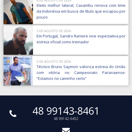
6 DE AGOSTO DE 2026
Eleito melhor lateral, Caxambu renova com time
da Indonésia em busca de título que escapou por
pouco
5 DE AGOSTO DE 2026
Em Portugal, Sandro Raniere vive expectativa por
estreia oficial como treinador
3 DE AGOSTO DE 2026
Técnico Bruno Saymon valoriza estreia do União
com vitória no Campeonato Paranaense:
“Estamos no caminho certo”
48 99143-8461
48 99142-6452