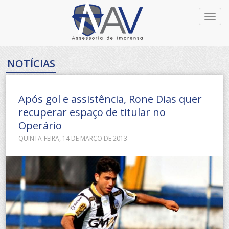
Toggl
navig
NOTÍCIAS
Após gol e assistência, Rone Dias quer
recuperar espaço de titular no
Operário
QUINTA-FEIRA, 14 DE MARÇO DE 2013