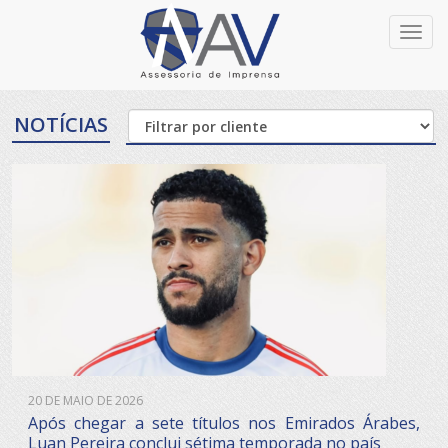
Toggl
navig
NOTÍCIAS
20 DE MAIO DE 2026
Após chegar a sete títulos nos Emirados Árabes,
Luan Pereira conclui sétima temporada no país