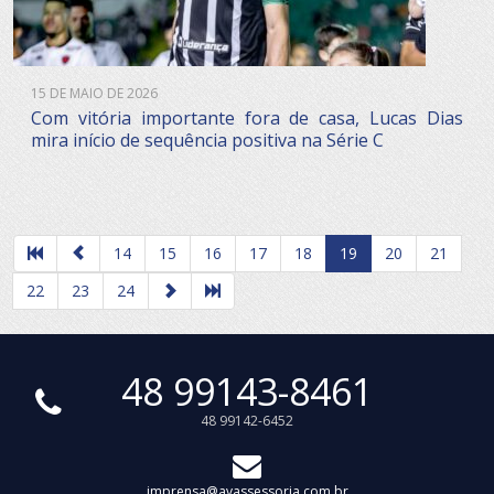
15 DE MAIO DE 2026
Com vitória importante fora de casa, Lucas Dias
mira início de sequência positiva na Série C
14
15
16
17
18
19
20
21
22
23
24
48 99143-8461
48 99142-6452
imprensa@avassessoria.com.br