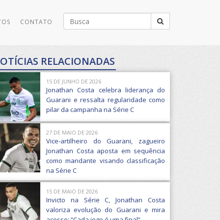
Buscar
TOS
CONTATO
por:
OTÍCIAS RELACIONADAS
15 DE JUNHO DE 2026
Jonathan Costa celebra liderança do
Guarani e ressalta regularidade como
pilar da campanha na Série C
27 DE MAIO DE 2026
Vice-artilheiro do Guarani, zagueiro
Jonathan Costa aposta em sequência
como mandante visando classificação
na Série C
15 DE MAIO DE 2026
Invicto na Série C, Jonathan Costa
valoriza evolução do Guarani e mira
acesso: “Cada jogo é uma final”