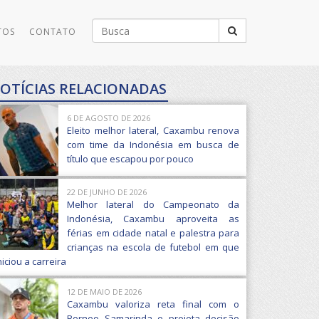
Buscar
TOS
CONTATO
por:
OTÍCIAS RELACIONADAS
6 DE AGOSTO DE 2026
Eleito melhor lateral, Caxambu renova
com time da Indonésia em busca de
título que escapou por pouco
22 DE JUNHO DE 2026
Melhor lateral do Campeonato da
Indonésia, Caxambu aproveita as
férias em cidade natal e palestra para
crianças na escola de futebol em que
niciou a carreira
12 DE MAIO DE 2026
Caxambu valoriza reta final com o
Borneo Samarinda e projeta decisão