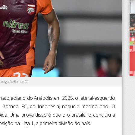
Divulgação/Borneo FC
ato goiano do Anápolis em 2025, o lateral-esquerdo
o Borneo FC, da Indonésia, naquele mesmo ano. O
ida. Uma prova disso é que o o brasileiro concluiu a
ção na Liga 1, a primeira divisão do país.