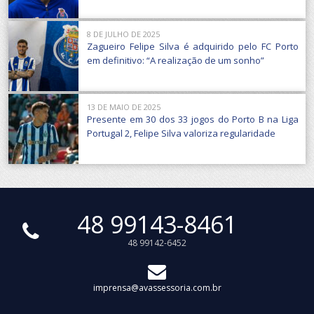
8 DE JULHO DE 2025
Zagueiro Felipe Silva é adquirido pelo FC Porto
em definitivo: “A realização de um sonho”
13 DE MAIO DE 2025
Presente em 30 dos 33 jogos do Porto B na Liga
Portugal 2, Felipe Silva valoriza regularidade
48 99143-8461
48 99142-6452
imprensa@avassessoria.com.br