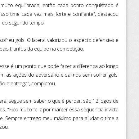
muito equilibrada, então cada ponto conquistado é
osso time cada vez mais forte e confiante”, destacou
o do segundo tempo.
ofreu gols. O lateral valorizou o aspecto defensivo e
ipais trunfos da equipe na competição.
e esse é um ponto que pode fazer a diferença ao longo
m as ações do adversário e saímos sem sofrer gols.
ão e entrega”, completou.
teral segue sem saber o que é perder: são 12 jogos de
es. “Fico muito feliz por manter essa sequência invicta
te. Sempre entrego meu máximo para ajudar o time a
zou.