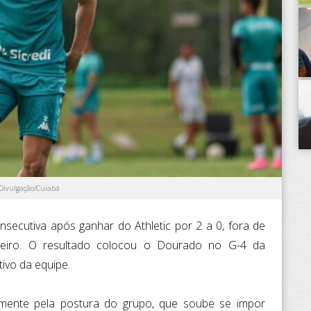
 Divulgação/Cuiabá
nsecutiva após ganhar do Athletic por 2 a 0, fora de
leiro. O resultado colocou o Dourado no G-4 da
ivo da equipe.
palmente pela postura do grupo, que soube se impor