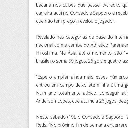
bacana nos clubes que passei. Acredito q
carreira aqui no Consadole Sapporo e rece
que não tem preço”, revelou o jogador.
Revelado nas categorias de base do Intern
nacional com a camisa do Athletico Paranae
Hiroshima. Na Ásia, até o momento, são 140
brasileiro soma 59 jogos, 26 gols e quatro ass
“Espero ampliar ainda mais esses números
entrou em campo deixo até minha última go
Num ano totalmente atípico, conseguir at
Anderson Lopes, que acumula 26 jogos, dez g
Neste sábado (19), o Consadole Sapporo fa
Reds. “No próximo fim de semana encerrare