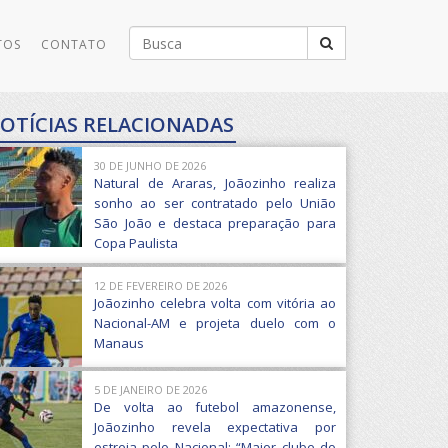
Buscar
TOS
CONTATO
por:
OTÍCIAS RELACIONADAS
30 DE JUNHO DE 2026
Natural de Araras, Joãozinho realiza
sonho ao ser contratado pelo União
São João e destaca preparação para
Copa Paulista
12 DE FEVEREIRO DE 2026
Joãozinho celebra volta com vitória ao
Nacional-AM e projeta duelo com o
Manaus
5 DE JANEIRO DE 2026
De volta ao futebol amazonense,
Joãozinho revela expectativa por
estreia pelo Nacional: “Maior clube do