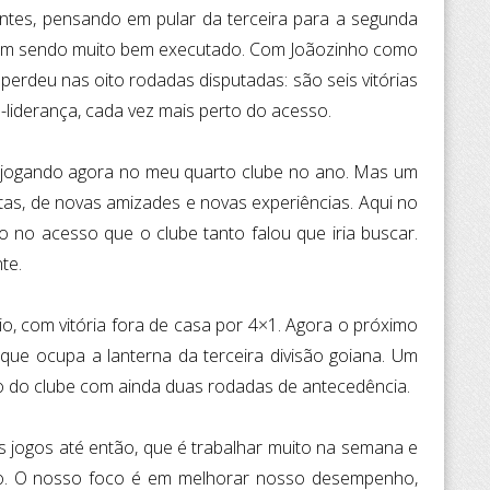
ntes, pensando em pular da terceira para a segunda
o vem sendo muito bem executado. Com Joãozinho como
erdeu nas oito rodadas disputadas: são seis vitórias
-liderança, cada vez mais perto do acesso.
, jogando agora no meu quarto clube no ano. Mas um
tas, de novas amizades e novas experiências. Aqui no
o no acesso que o clube tanto falou que iria buscar.
te.
Rio, com vitória fora de casa por 4×1. Agora o próximo
, que ocupa a lanterna da terceira divisão goiana. Um
so do clube com ainda duas rodadas de antecedência.
 jogos até então, que é trabalhar muito na semana e
io. O nosso foco é em melhorar nosso desempenho,