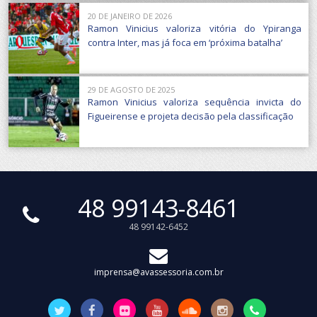
20 DE JANEIRO DE 2026
Ramon Vinicius valoriza vitória do Ypiranga
contra Inter, mas já foca em ‘próxima batalha’
29 DE AGOSTO DE 2025
Ramon Vinicius valoriza sequência invicta do
Figueirense e projeta decisão pela classificação
48 99143-8461
48 99142-6452
imprensa@avassessoria.com.br