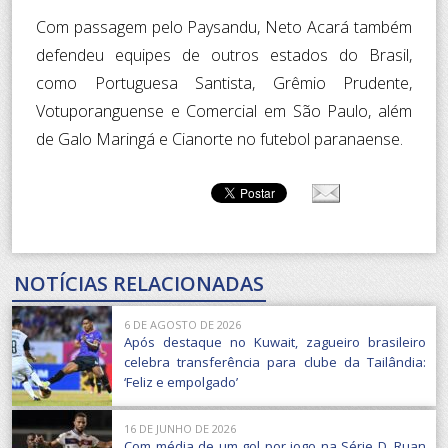
Com passagem pelo Paysandu, Neto Acará também
defendeu equipes de outros estados do Brasil,
como Portuguesa Santista, Grêmio Prudente,
Votuporanguense e Comercial em São Paulo, além
de Galo Maringá e Cianorte no futebol paranaense.
NOTÍCIAS RELACIONADAS
6 DE AGOSTO DE 2026
Após destaque no Kuwait, zagueiro brasileiro
celebra transferência para clube da Tailândia:
‘Feliz e empolgado’
16 DE JUNHO DE 2026
Com média de um gol por jogo na Série D, Ruan