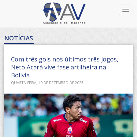
Toggl
navig
NOTÍCIAS
Com três gols nos últimos três jogos,
Neto Acará vive fase artilheira na
Bolívia
QUARTA-FEIRA, 10 DE DEZEMBRO DE 2025