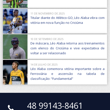
11 DE NOVEMBRO DE 2025
Titular diante do Atlético-GO, Léo Alaba vibra com
vitória em nova função no Criciúma
10 DE SETEMBRO DE 2025
De máscara, Léo Alaba retorna aos treinamentos
com elenco do Criciúma e vive expectativa de
voltar a ser relacionado
14 DE JULHO DE 2025
Léo Alaba comemora vitória importante sobre a
Ferroviária e ascensão na tabela de
classificação: “Fundamental”
48 99143-8461