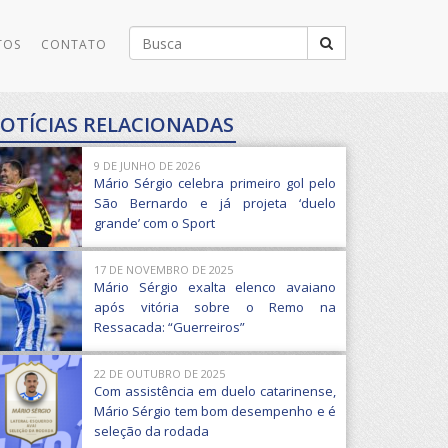
Buscar
TOS
CONTATO
por:
OTÍCIAS RELACIONADAS
9 DE JUNHO DE 2026
Mário Sérgio celebra primeiro gol pelo
São Bernardo e já projeta ‘duelo
grande’ com o Sport
17 DE NOVEMBRO DE 2025
Mário Sérgio exalta elenco avaiano
após vitória sobre o Remo na
Ressacada: “Guerreiros”
22 DE OUTUBRO DE 2025
Com assistência em duelo catarinense,
Mário Sérgio tem bom desempenho e é
seleção da rodada