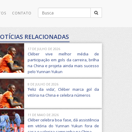
Buscar
TOS
CONTATO
por:
OTÍCIAS RELACIONADAS
17 DE JULHO DE 2026
Cléber vive melhor média de
participação em gols da carreira, brilha
na China e projeta ainda mais sucesso
pelo Yunnan Yukun
8 DE JULHO DE 2026
‘Feliz da vida’, Cléber marca gol da
vitória na China e celebra números
11 DE MAIO DE 2026
Cléber celebra boa fase, dá assistência
em vitória do Yunnan Yukun fora de
casa e valoriza campanha na China