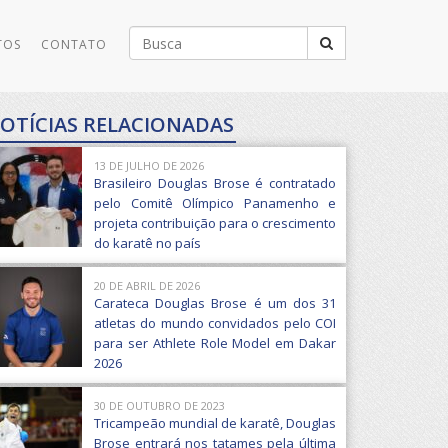
Buscar
TOS
CONTATO
por:
OTÍCIAS RELACIONADAS
13 DE JULHO DE 2026
Brasileiro Douglas Brose é contratado
pelo Comitê Olímpico Panamenho e
projeta contribuição para o crescimento
do karatê no país
20 DE ABRIL DE 2026
Carateca Douglas Brose é um dos 31
atletas do mundo convidados pelo COI
para ser Athlete Role Model em Dakar
2026
30 DE OUTUBRO DE 2023
Tricampeão mundial de karatê, Douglas
Brose entrará nos tatames pela última