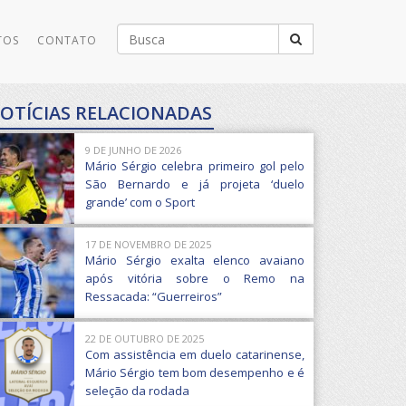
Buscar
TOS
CONTATO
por:
OTÍCIAS RELACIONADAS
9 DE JUNHO DE 2026
Mário Sérgio celebra primeiro gol pelo
São Bernardo e já projeta ‘duelo
grande’ com o Sport
17 DE NOVEMBRO DE 2025
Mário Sérgio exalta elenco avaiano
após vitória sobre o Remo na
Ressacada: “Guerreiros”
22 DE OUTUBRO DE 2025
Com assistência em duelo catarinense,
Mário Sérgio tem bom desempenho e é
seleção da rodada