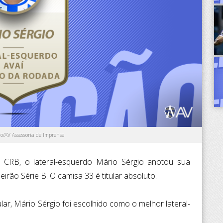
ão/AV Assessoria de Imprensa
e CRB, o lateral-esquerdo Mário Sérgio anotou sua
irão Série B. O camisa 33 é titular absoluto.
ar, Mário Sérgio foi escolhido como o melhor lateral-