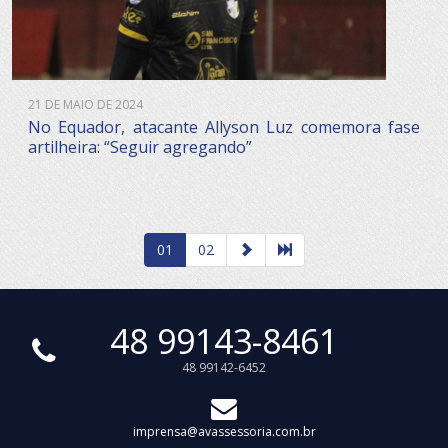
21 DE MAIO DE 2024
No Equador, atacante Allyson Luz comemora fase
artilheira: “Seguir agregando”
01
02
48 99143-8461
48 99142-6452
imprensa@avassessoria.com.br