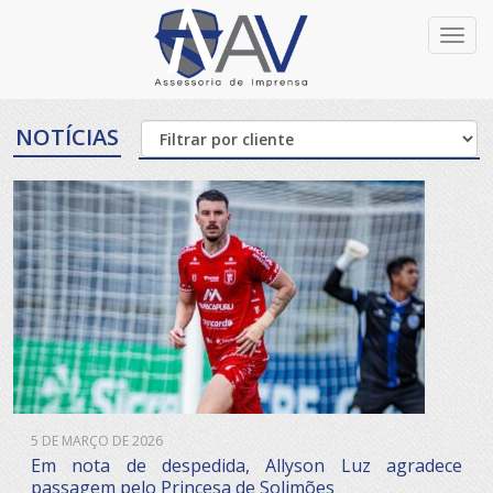
Toggl
navig
NOTÍCIAS
5 DE MARÇO DE 2026
Em nota de despedida, Allyson Luz agradece
passagem pelo Princesa de Solimões