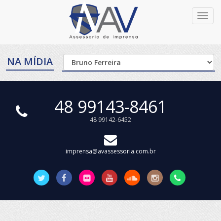
Toggl
navig
NA MÍDIA
48 99143-8461
48 99142-6452
imprensa@avassessoria.com.br